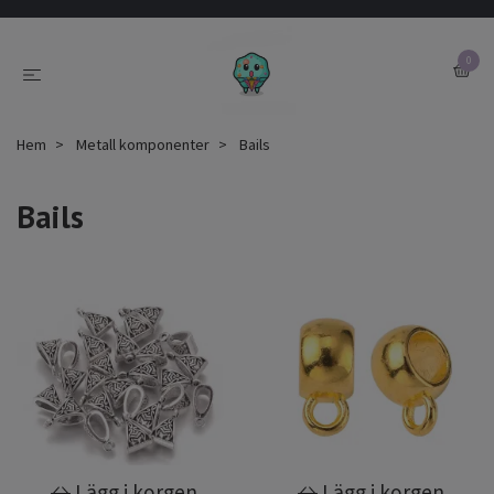
0
Hem
Metall komponenter
Bails
Bails
Lägg i korgen
Lägg i korgen