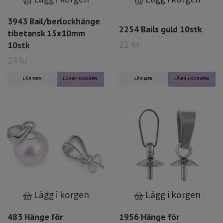
3943 Bail/berlockhänge
2254 Bails guld 10stk
tibetansk 15x10mm
22 kr
10stk
24 kr
LÄS MER
LÄS MER
Lägg i korgen
Lägg i korgen
483 Hänge för
1956 Hänge för