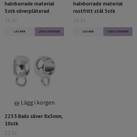
halvborrade material
halvborrade material
5stk silverpläterad
rostfritt stål 5stk
16 kr
16 kr
LÄS MER
LÄS MER
Lägg i korgen
2253 Bails silver 8x5mm,
10stk
22 kr