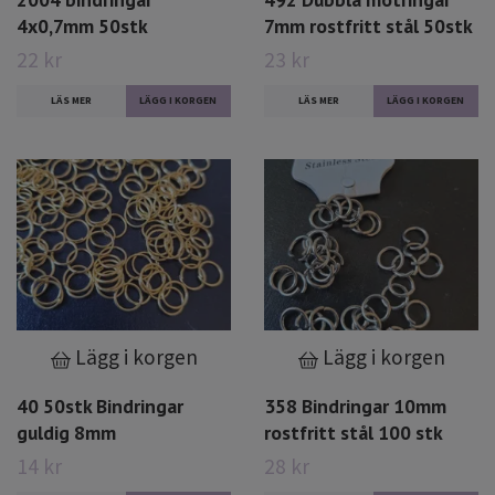
4x0,7mm 50stk
7mm rostfritt stål 50stk
22 kr
23 kr
LÄS MER
LÄS MER
Lägg i korgen
Lägg i korgen
40 50stk Bindringar
358 Bindringar 10mm
guldig 8mm
rostfritt stål 100 stk
14 kr
28 kr