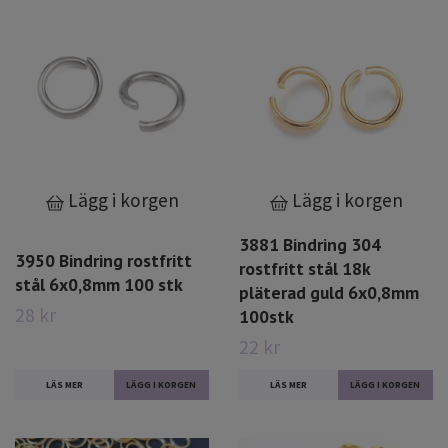
Lägg i korgen
Lägg i korgen
3881 Bindring 304
3950 Bindring rostfritt
rostfritt stål 18k
stål 6x0,8mm 100 stk
pläterad guld 6x0,8mm
28 kr
100stk
22 kr
LÄS MER
LÄS MER