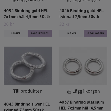
4054 Bindring guld HEL
4046 Bindring guld HEL
7x1mm hål 4,5mm 50stk
tvinnad 7,5mm 50stk
26 kr
32 kr
LÄS MER
LÄS MER
Till produkten
Lägg i korgen
4037 Bindring platinum
4045 Bindring silver HEL
HEL 7x1mm hål: 4,5mm
tvinnad 7,5mm 50stk