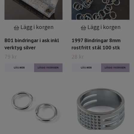
Lägg i korgen
Lägg i korgen
B01 bindringar i ask inkl
1997 Bindringar 8mm
verktyg silver
rostfritt stål 100 stk
79 kr
28 kr
LÄS MER
LÄS MER