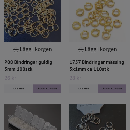
Lägg i korgen
Lägg i korgen
P08 Bindringar guldig
1757 Bindringar mässing
5mm 100stk
5x1mm ca 110stk
26 kr
28 kr
LÄS MER
LÄS MER