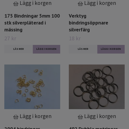
Lägg i korgen
Lägg i korgen
175 Bindningar 5mm 100
Verktyg
stk silverpläterad i
bindringsöppnare
mässing
silverfärg
27 kr
18 kr
LÄS MER
LÄS MER
Lägg i korgen
Lägg i korgen
2004 bindringar
492 Dubbla motringar