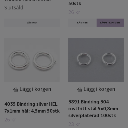
50stk
Slutsåld
26 kr
LÄS MER
LÄS MER
Lägg i korgen
Lägg i korgen
3891 Bindring 304
4035 Bindring silver HEL
rostfritt stål 5x0,8mm
7x1mm hål: 4,5mm 50stk
silverpläterad 100stk
26 kr
23 kr