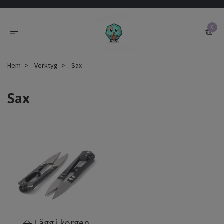
0
Hem
Verktyg
Sax
Sax
Lägg i korgen