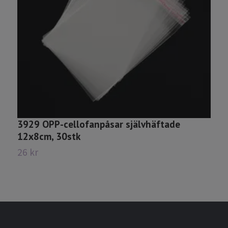
3929 OPP-cellofanpåsar självhäftade
2
12x8cm, 30stk
2
26 kr