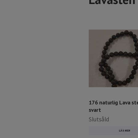
176 naturlig Lava s
svart
Slutsåld
LÄS MER