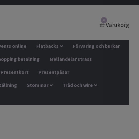
0
Varukorg
vents online
Flatbacks
Förvaring och burkar
hopping betalning
Mellandelar strass
Presentkort
Presentpåsar
tällning
Stommar
Tråd och wire