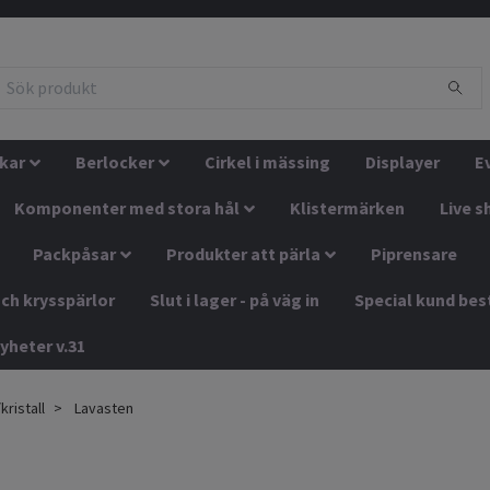
kar
Berlocker
Cirkel i mässing
Displayer
E
Komponenter med stora hål
Klistermärken
Live s
Packpåsar
Produkter att pärla
Piprensare
ch krysspärlor
Slut i lager - på väg in
Special kund bes
yheter v.31
kristall
Lavasten