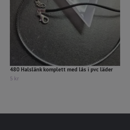
480 Halslänk komplett med lås i pvc läder
6
6
5 kr
8