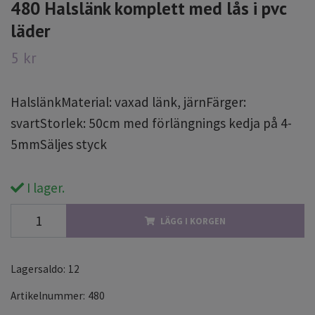
480 Halslänk komplett med lås i pvc
läder
5 kr
HalslänkMaterial: vaxad länk, järnFärger:
svartStorlek: 50cm med förlängnings kedja på 4-
5mmSäljes styck
I lager.
LÄGG I KORGEN
Lagersaldo:
12
Artikelnummer:
480