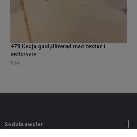
479 Kedja guldpläterad med textur i
2
metervara
8
8 kr
Sociala medier