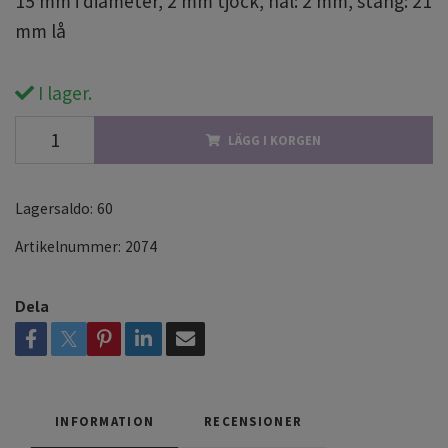
15 mm i diameter, 2 mm tjock, hål: 2 mm, stång: 21
mm lå
I lager.
LÄGG I KORGEN
Lagersaldo:
60
Artikelnummer:
2074
Dela
INFORMATION
RECENSIONER