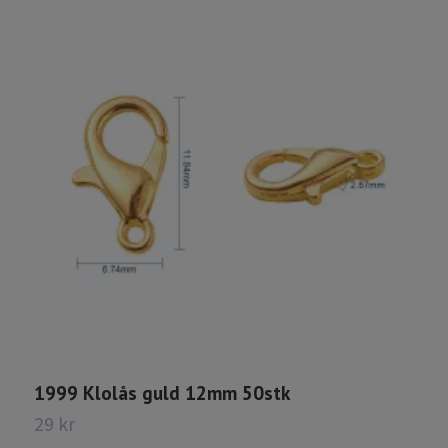
1999 Klolås guld 12mm 50stk
7
29 kr
3