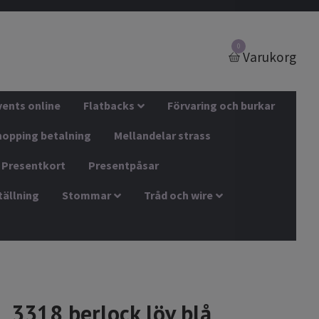
0
Varukorg
vents online
Flatbacks
Förvaring och burkar
hopping betalning
Mellandelar strass
Presentkort
Presentpåsar
tällning
Stommar
Tråd och wire
3318 berlock löv blå