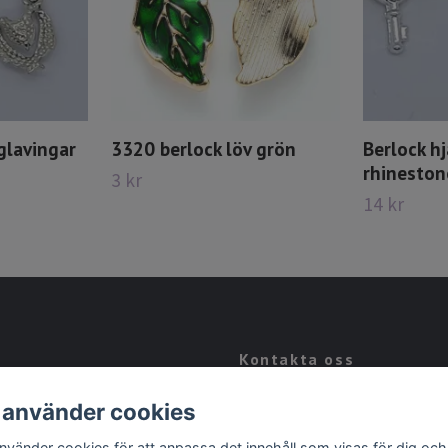
glavingar
3320 berlock löv grön
Berlock h
rhineston
3 kr
14 kr
Kontakta oss
Kontakt
 använder cookies
Köpvillkor
använder cookies för att anpassa det innehåll som visas för dig och