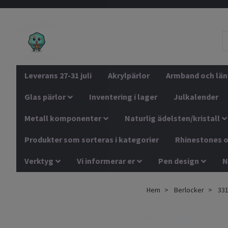
Leverans 27-31 juli
Akrylpärlor
Armband och län
Glas pärlor
Inventering i lager
Julkalender
Metall komponenter
Naturlig ädelsten/kristall
Produkter som sorteras i kategorier
Rhinestones o
Verktyg
Vi informerar er
Pen design
N
Hem
Berlocker
331