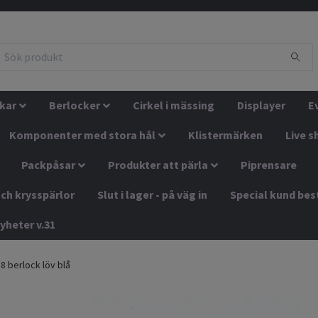
kar
Berlocker
Cirkel i mässing
Displayer
E
Komponenter med stora hål
Klistermärken
Live s
Packpåsar
Produkter att pärla
Piprensare
ch krysspärlor
Slut i lager - på väg in
Special kund bes
yheter v.31
8 berlock löv blå