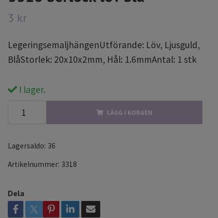
3 kr
LegeringsemaljhängenUtförande: Löv, Ljusguld,
BlåStorlek: 20x10x2mm, Hål: 1.6mmAntal: 1 stk
I lager.
LÄGG I KORGEN
Lagersaldo:
36
Artikelnummer:
3318
Dela