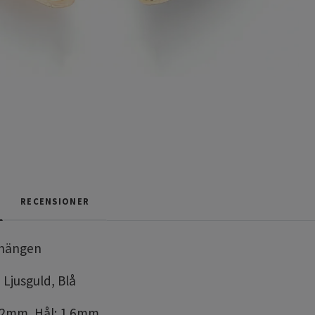
RECENSIONER
jhängen
 Ljusguld, Blå
x2mm, Hål: 1.6mm