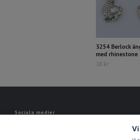
3254 Berlock än
med rhinestone
18 kr
Sociala medier
Facebook
Vi
Vi 