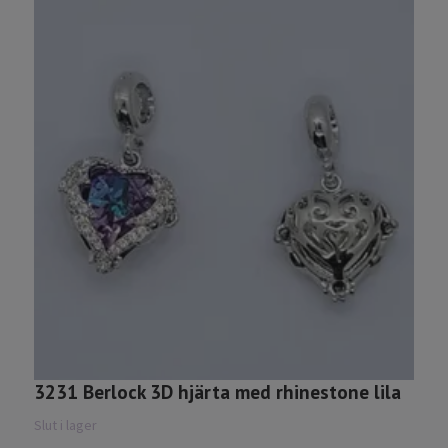
3231 Berlock 3D hjärta med rhinestone lila
3
2
Slut i lager