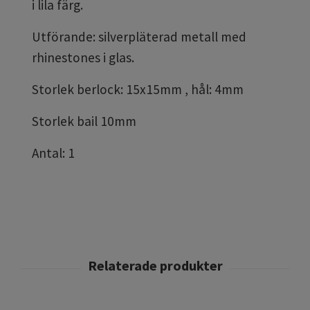
i lila färg.
Utförande: silverpläterad metall med
rhinestones i glas.
Storlek berlock: 15x15mm , hål: 4mm
Storlek bail 10mm
Antal: 1