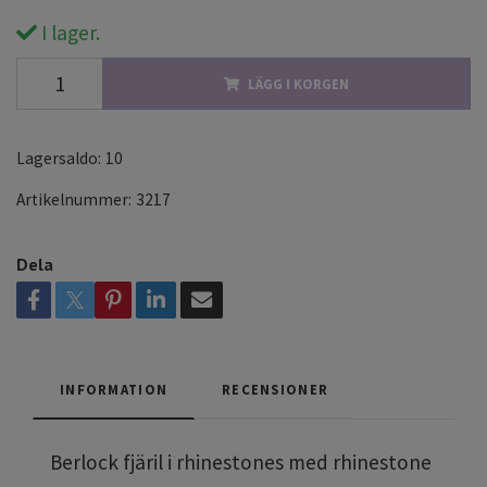
I lager.
LÄGG I KORGEN
Lagersaldo:
10
Artikelnummer:
3217
Dela
INFORMATION
RECENSIONER
Berlock fjäril i rhinestones med rhinestone