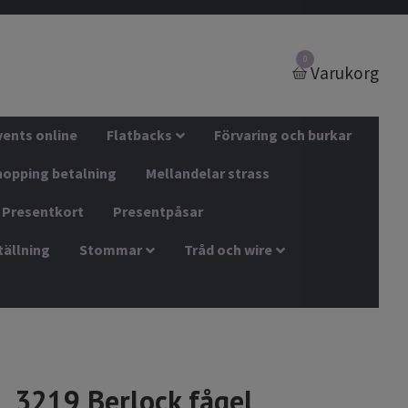
0
Varukorg
vents online
Flatbacks
Förvaring och burkar
hopping betalning
Mellandelar strass
Presentkort
Presentpåsar
tällning
Stommar
Tråd och wire
3219 Berlock fågel