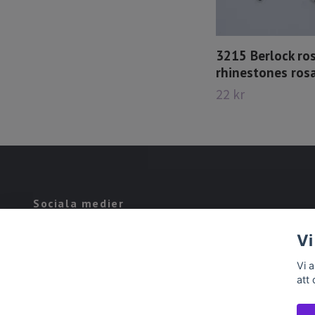
3215 Berlock ro
rhinestones ros
22 kr
Sociala medier
Facebook
Vi
Vi 
att