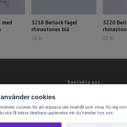
s med
3218 Berlock fågel
3220 Berl
a
rhinestones blå
rhinestone
18 kr
22 kr
Kontakta oss
Kontakt
 använder cookies
Köpvillkor
använder cookies för att anpassa det innehåll som visas för dig och
 du ska få bästa tänkbara upplevelse när du handlar hos oss.