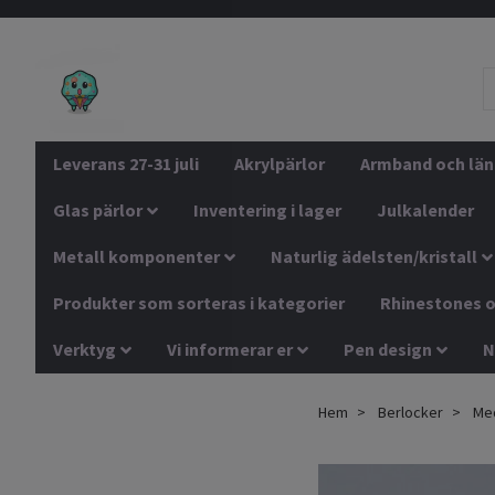
Leverans 27-31 juli
Akrylpärlor
Armband och län
Glas pärlor
Inventering i lager
Julkalender
Metall komponenter
Naturlig ädelsten/kristall
Produkter som sorteras i kategorier
Rhinestones o
Verktyg
Vi informerar er
Pen design
N
Hem
Berlocker
Me