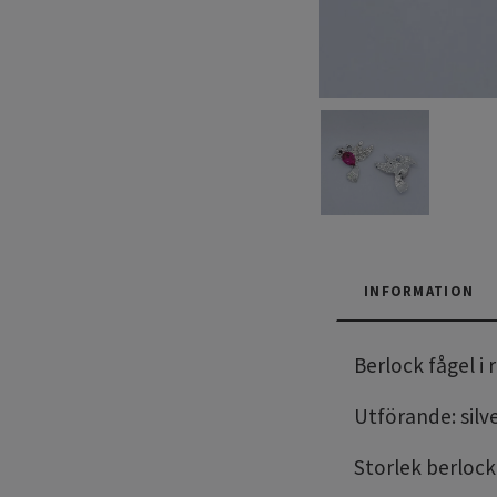
INFORMATION
Berlock fågel i
Utförande: silv
Storlek berloc