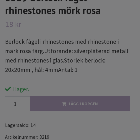
rhinestones mörk rosa
18 kr
Berlock fågel i rhinestones med rhinestone i
märk rosa färg.Utförande: silverpläterad metall
med rhinestones i glas.Storlek berlock:
20x20mm , hål: 4mmAntal: 1
I lager.
LÄGG I KORGEN
Lagersaldo:
14
Artikelnummer:
3219