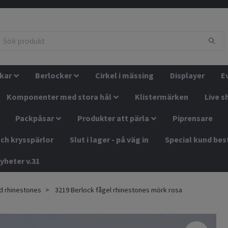
kar
Berlocker
Cirkel i mässing
Displayer
E
Komponenter med stora hål
Klistermärken
Live s
Packpåsar
Produkter att pärla
Piprensare
ch krysspärlor
Slut i lager - på väg in
Special kund bes
yheter v.31
d rhinestones
3219 Berlock fågel rhinestones mörk rosa