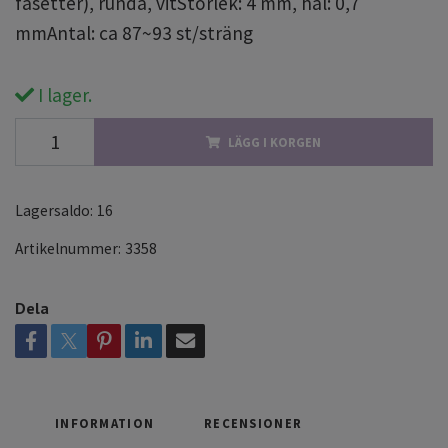
fasetter), runda, vitStorlek: 4 mm, hål: 0,7
mmAntal: ca 87~93 st/sträng
I lager.
LÄGG I KORGEN
Lagersaldo:
16
Artikelnummer:
3358
Dela
INFORMATION
RECENSIONER