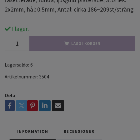
fasetterade, runda, ljusguld pläterade, Storlek:
2x2mm, hål: 0.5mm, Antal: cirka 186~209st/sträng
I lager.
LÄGG I KORGEN
Lagersaldo:
6
Artikelnummer:
3504
Dela
INFORMATION
RECENSIONER