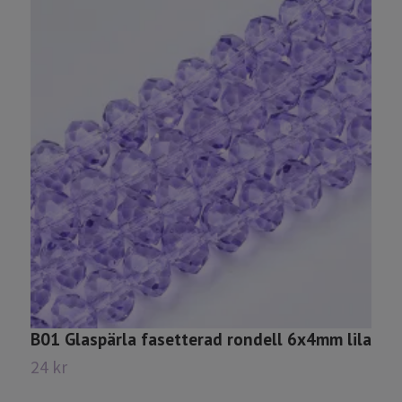
B01 Glaspärla fasetterad rondell 6x4mm lila
B
s
24 kr
2