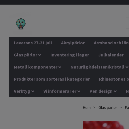
Leverans 27-31 juli
Akrylpärlor
Armband och län
Glas pärlor
Inventering i lager
Julkalender
Metall komponenter
Naturlig ädelsten/kristall
Produkter som sorteras i kategorier
Rhinestones o
Verktyg
Vi informerar er
Pen design
N
Hem
Glas pärlor
Fa