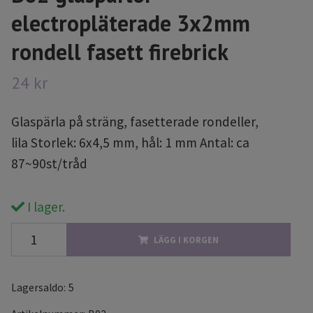
electropläterade 3x2mm
rondell fasett firebrick
24 kr
Glaspärla på sträng, fasetterade rondeller,
lila Storlek: 6x4,5 mm, hål: 1 mm Antal: ca
87~90st/tråd
I lager.
LÄGG I KORGEN
Lagersaldo:
5