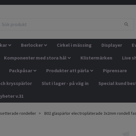
kar
Berlocker
Cirkel i mässing
Displayer
E
Komponenter med stora hål
Klistermärken
Live s
Packpåsar
Produkter att pärla
Piprensare
ch krysspärlor
Slut i lager - på väg in
Special kund bes
yheter v.31
setterade rondeller
B02 glaspärlor electropläterade 3x2mm rondell fas