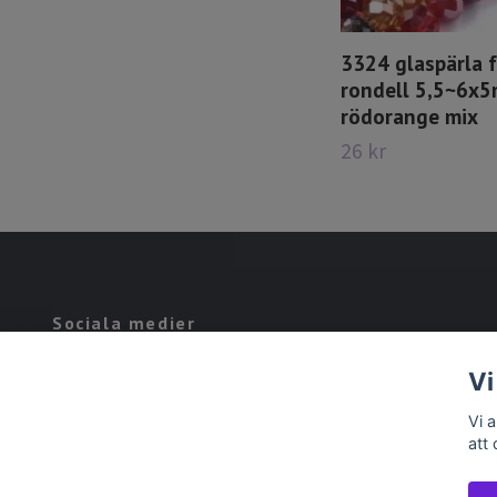
3324 glaspärla 
rondell 5,5~6x
rödorange mix
26 kr
Sociala medier
Facebook
Vi
Vi 
att