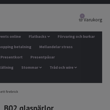
0
Varukorg
vents online
Flatbacks
Förvaring och burkar
hopping betalning
Mellandelar strass
Presentkort
Presentpåsar
tällning
Stommar
Tråd och wire
ett firebrick
B02 glaspärlor