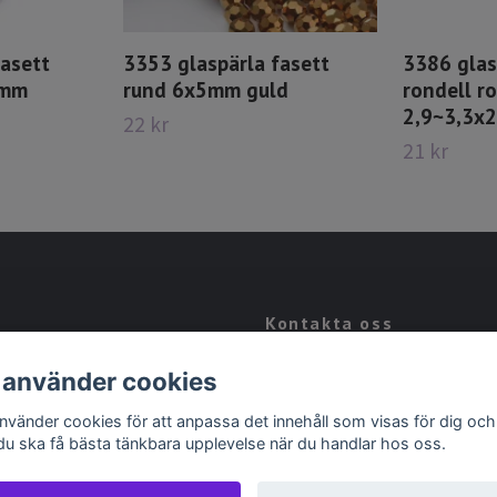
fasett
3353 glaspärla fasett
3386 glas
5mm
rund 6x5mm guld
rondell r
2,9~3,3x
22 kr
21 kr
Kontakta oss
Kontakt
 använder cookies
Köpvillkor
använder cookies för att anpassa det innehåll som visas för dig och
 du ska få bästa tänkbara upplevelse när du handlar hos oss.