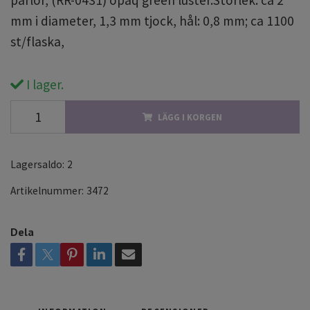
pärlor, (RR-0431) opaq green luster.Storlek: ca 2
mm i diameter, 1,3 mm tjock, hål: 0,8 mm; ca 1100
st/flaska,
I lager.
LÄGG I KORGEN
Lagersaldo:
2
Artikelnummer:
3472
Dela