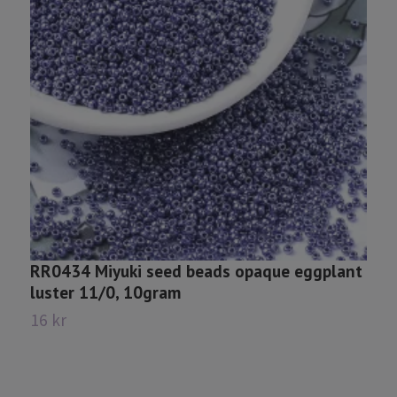
RR0434 Miyuki seed beads opaque eggplant
R
luster 11/0, 10gram
o
16 kr
1