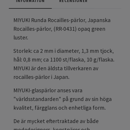
INFORMATION
RECENSIONER
MIYUKI Runda Rocailles-pärlor, Japanska
Rocailles-pärlor, (RR-0431) opaq green
luster.
Storlek: ca 2 mm i diameter, 1,3 mm tjock,
hål: 0,8 mm; ca 1100 st/flaska, 10 g/flaska.
MIYUKI är den äldsta tillverkaren av
rocailles-pärlor i Japan.
MIYUKI-glaspärlor anses vara
"världsstandarden" på grund av sin höga
kvalitet, färgglans och enhetliga form.
De är mycket eftertraktade av både
modedesigners, konstnärer och