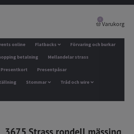
0
Varukorg
vents online
Flatbacks
Förvaring och burkar
hopping betalning
Mellandelar strass
Presentkort
Presentpåsar
tällning
Stommar
Tråd och wire
3675 Strass rondell mässing