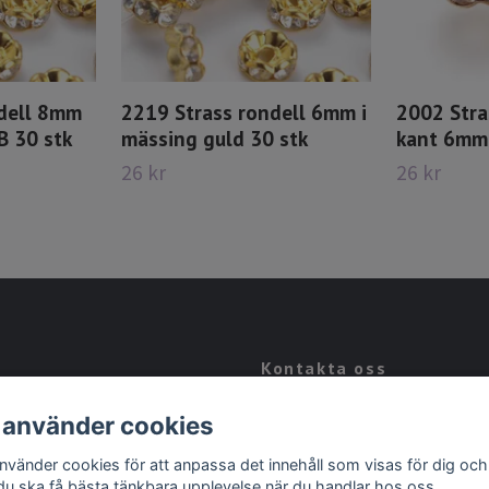
dell 8mm
2219 Strass rondell 6mm i
2002 Stra
B 30 stk
mässing guld 30 stk
kant 6mm 
26 kr
26 kr
Kontakta oss
Kontakt
 använder cookies
Köpvillkor
använder cookies för att anpassa det innehåll som visas för dig och
 du ska få bästa tänkbara upplevelse när du handlar hos oss.