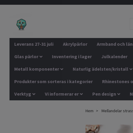
Leverans 27-31 juli
Akrylpärlor
Armband och län
Glas pärlor
Inventering i lager
Julkalender
Metall komponenter
Naturlig ädelsten/kristall
Produkter som sorteras i kategorier
Rhinestones o
Verktyg
Vi informerar er
Pen design
N
Hem
Mellandelar stras