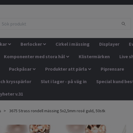
kar
Berlocker
Cirkel i mässing
Displayer
E
Komponenter med stora hål
Klistermärken
Live s
Packpåsar
Produkter att pärla
Piprensare
ch krysspärlor
Slut i lager - på väg in
Special kund bes
yheter v.31
s
3675 Strass rondell mässing 5x2,5mm rosé guld, 50stk