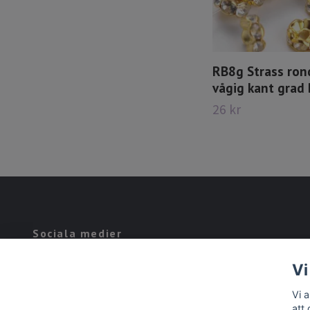
RB8g Strass ron
vågig kant grad 
26 kr
Sociala medier
Facebook
Vi
Vi 
att