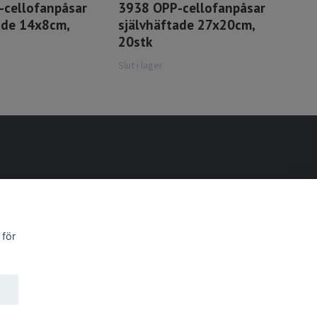
-cellofanpåsar
3938 OPP-cellofanpåsar
ade 14x8cm,
självhäftade 27x20cm,
20stk
Slut i lager
 för