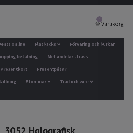
0
Varukorg
vents online
Flatbacks
Förvaring och burkar
hopping betalning
Mellandelar strass
Presentkort
Presentpåsar
tällning
Stommar
Tråd och wire
3052 Holografisk