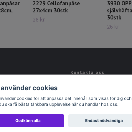
fanpåsar
2229 Cellofanpåse
3930 OPP
x8cm,
27x4cm 30stk
självhäft
30stk
28 kr
26 kr
Kontakta oss
Kontakt
 använder cookies
Köpvillkor
använder cookies för att anpassa det innehåll som visas för dig och
 du ska få bästa tänkbara upplevelse när du handlar hos oss.
Godkänn alla
Endast nödvändiga