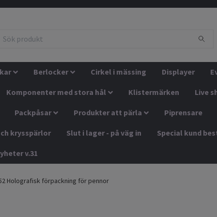
kar
Berlocker
Cirkel i mässing
Displayer
E
Komponenter med stora hål
Klistermärken
Live s
Packpåsar
Produkter att pärla
Piprensare
ch krysspärlor
Slut i lager - på väg in
Special kund bes
yheter v.31
2 Holografisk förpackning för pennor