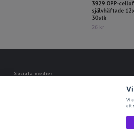
3929 OPP-cello
självhäftade 12
30stk
26 kr
Sociala medier
Facebook
Vi
Vi 
att
© 2026 Beads and fun´s pärlor
Powered by Quickbutik