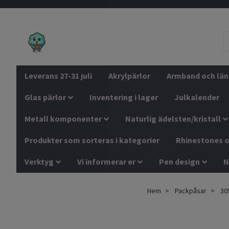
Leverans 27-31 juli
Akrylpärlor
Armband och län
Glas pärlor
Inventering i lager
Julkalender
Metall komponenter
Naturlig ädelsten/kristall
Produkter som sorteras i kategorier
Rhinestones o
Verktyg
Vi informerar er
Pen design
N
Hem
Packpåsar
305